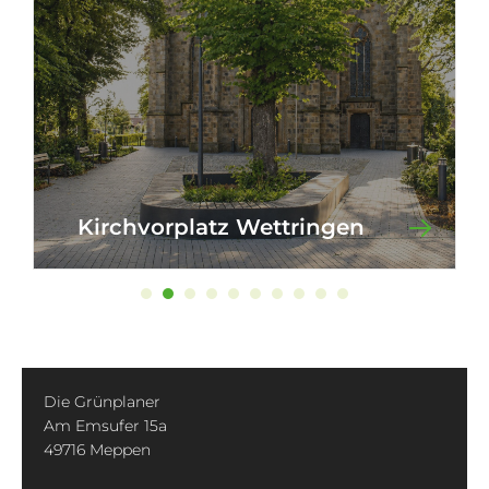
Kirchvorplatz Wettringen
Die Grünplaner
Am Emsufer 15a
49716 Meppen