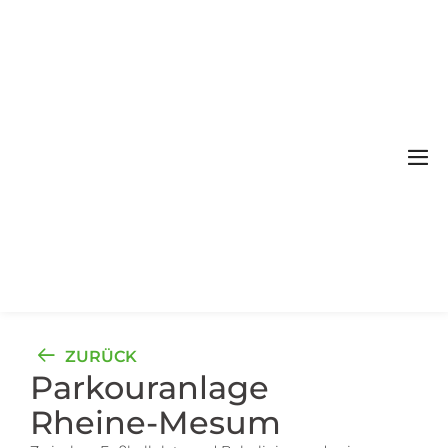
Zum
Inhalt
springen
Me
Sch
ZURÜCK
Parkouranlage
Rheine-Mesum