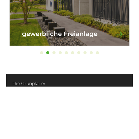
gewerbliche Freianlage
Die Grünplaner
Am Emsufer 15a
49716 Meppen
05931 87503
info@gruenplaner.de
Datenschutz